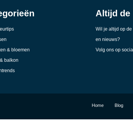
egorieën
Altijd de
ieurtips
Wil je altijd op d
sen
en nieuws?
ten & bloemen
Volg ons op soci
 & balkon
trends
Home
Blog