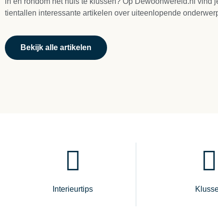
in en rondom het huis te klussen? Op Dewoonwereld.nl vind j
tientallen interessante artikelen over uiteenlopende onderwer
Bekijk alle artikelen
Interieurtips
Kluss