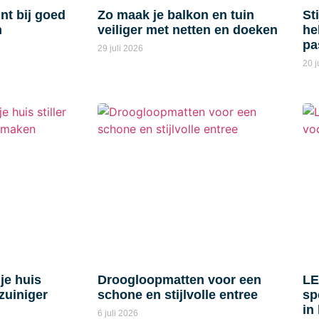
nt bij goed
Zo maak je balkon en tuin
St
n
veiliger met netten en doeken
he
pa
29 juli 2026
20 j
je huis
Droogloopmatten voor een
LE
zuiniger
schone en stijlvolle entree
sp
in
6 juli 2026