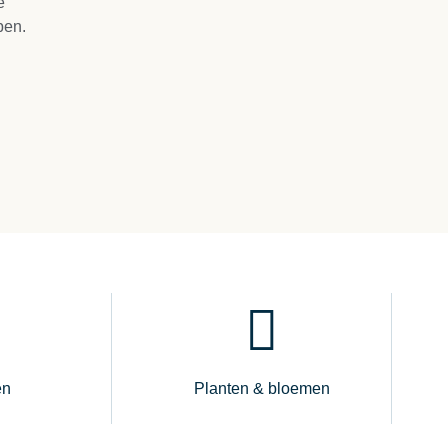
e
pen.
en
Planten & bloemen