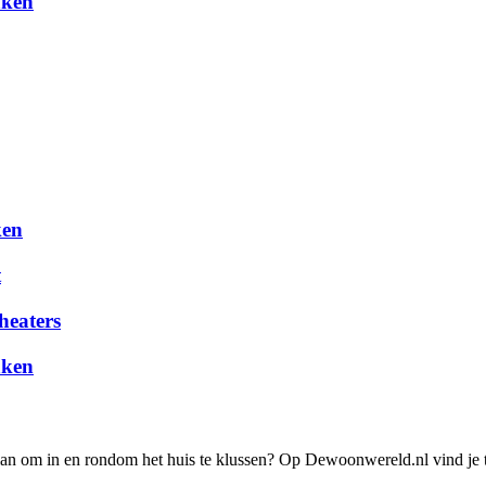
aken
ken
t
heaters
aken
lan om in en rondom het huis te klussen? Op Dewoonwereld.nl vind je t