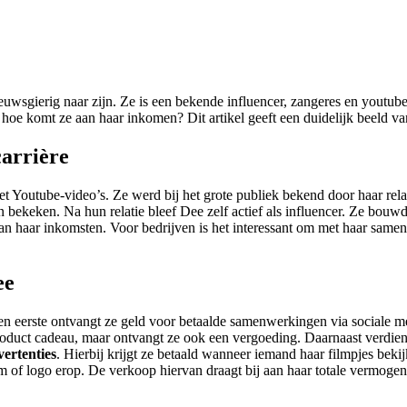
gierig naar zijn. Ze is een bekende influencer, zangeres en youtuber 
n hoe komt ze aan haar inkomen? Dit artikel geeft een duidelijk beeld va
carrière
t Youtube-video’s. Ze werd bij het grote publiek bekend door haar rel
ekeken. Na hun relatie bleef Dee zelf actief als influencer. Ze bouwd
an haar inkomsten. Voor bedrijven is het interessant om met haar same
ee
eerste ontvangt ze geld voor betaalde samenwerkingen via sociale med
 product cadeau, maar ontvangt ze ook een vergoeding. Daarnaast verdien
vertenties
. Hierbij krijgt ze betaald wanneer iemand haar filmpjes beki
aam of logo erop. De verkoop hiervan draagt bij aan haar totale vermog