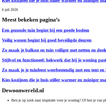
Kies kozijnen die je huis stiller warmer en zuiniger m
6 juli 2026
Meest bekeken pagina’s
Een gezonde tuin begint bij een goede bodem
Veilig wonen begint bij goed beveiligde deuren
Zo maak je balkon en tuin veiliger met netten en doe
Stijlvol en functioneel: hekwerk dat bij je woning pas
Zo maak je je tuinfeest weerbestendig met een tent en 
Kies kozijnen die je huis stiller warmer en zuiniger m
Dewoonwereld.nl
Ben je op zoek naar inspiratie voor je woning? Of ben je van p