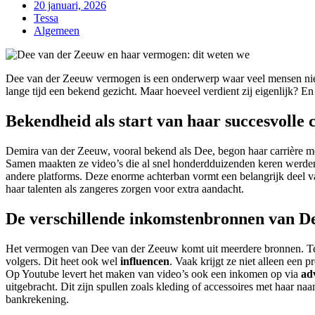
20 januari, 2026
Tessa
Algemeen
Dee van der Zeeuw vermogen is een onderwerp waar veel mensen nieuws
lange tijd een bekend gezicht. Maar hoeveel verdient zij eigenlijk? E
Bekendheid als start van haar succesvolle 
Demira van der Zeeuw, vooral bekend als Dee, begon haar carrière me
Samen maakten ze video’s die al snel honderdduizenden keren werden b
andere platforms. Deze enorme achterban vormt een belangrijk deel v
haar talenten als zangeres zorgen voor extra aandacht.
De verschillende inkomstenbronnen van D
Het vermogen van Dee van der Zeeuw komt uit meerdere bronnen. Ten 
volgers. Dit heet ook wel
influencen
. Vaak krijgt ze niet alleen een
Op Youtube levert het maken van video’s ook een inkomen op via
ad
uitgebracht. Dit zijn spullen zoals kleding of accessoires met haar n
bankrekening.