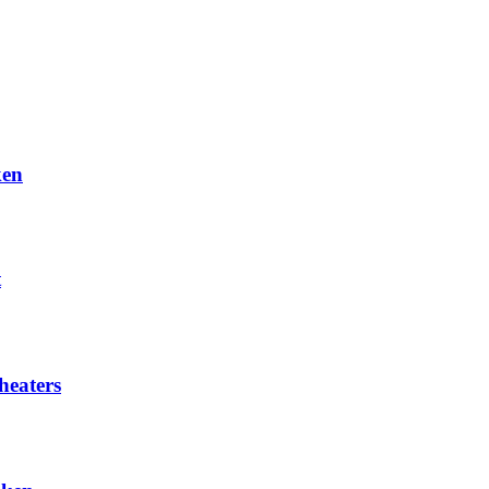
ken
t
heaters