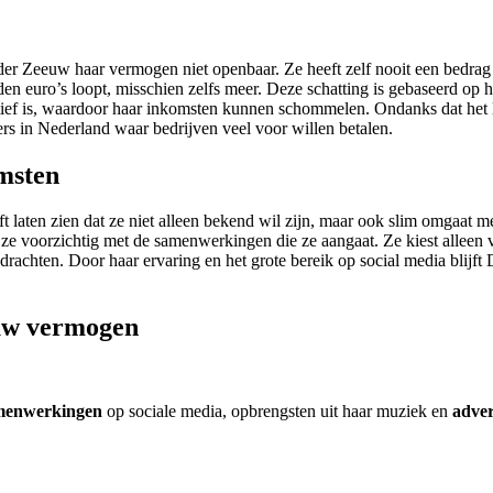
der Zeeuw haar vermogen niet openbaar. Ze heeft zelf nooit een bedrag
den euro’s loopt, misschien zelfs meer. Deze schatting is gebaseerd op 
ief is, waardoor haar inkomsten kunnen schommelen. Ondanks dat het las
ers in Nederland waar bedrijven veel voor willen betalen.
msten
en zien dat ze niet alleen bekend wil zijn, maar ook slim omgaat met 
s ze voorzichtig met de samenwerkingen die ze aangaat. Ze kiest alleen v
drachten. Door haar ervaring en het grote bereik op social media blijft
euw vermogen
amenwerkingen
op sociale media, opbrengsten uit haar muziek en
adver