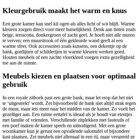
Kleurgebruik maakt het warm en knus
Een grote kamer kan snel kil ogen als alles licht of wit blijft. Warme
kleuren zorgen direct voor meer huiselijkheid. Denk aan tinten zoals
beige, terracotta, donkergroen of zacht geel. Je hoeft niet alle muren
te verven; een muurstrook of één gekleurde wand geeft al een
warme sfeer. Ook accessoires zoals kussens, een dekentje op de
bank, gordijnen of schilderijen in warme kleuren werken goed.
Houten meubels of een zachte vloerkleed voegen extra gezelligheid
toe aan de ruimte.
Meubels kiezen en plaatsen voor optimaal
gebruik
In een royale zithoek past een grote bank, maar let erop dat het niet
te ‘uitgestrekt’ wordt. Zet bijvoorbeeld de bank niet altijd strak tegen
de muur, maar iets meer naar het midden van de kamer. Zo voelt het
gezelliger aan. Een ruime eettafel is ideaal als je houdt van etentjes
met familie of vrienden. Verschillende zitplekken met fauteuils of
een poef maken de kamer speels en uitnodigend. Met een grote
woonkamer kun je gerust een opvallende salontafel of bijzondere
kast plaatsen. Zet meubels niet allemaal in een rij, maar verspreid ze