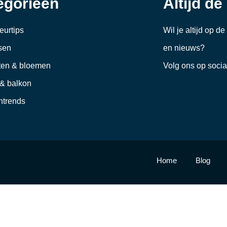
egorieën
Altijd de
ieurtips
Wil je altijd op d
sen
en nieuws?
ten & bloemen
Volg ons op soci
 & balkon
trends
Home
Blog