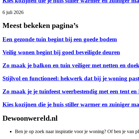
Kies kozijnen die je huis stiller warmer en zuiniger m
6 juli 2026
Meest bekeken pagina’s
Een gezonde tuin begint bij een goede bodem
Veilig wonen begint bij goed beveiligde deuren
Zo maak je balkon en tuin veiliger met netten en doe
Stijlvol en functioneel: hekwerk dat bij je woning pas
Zo maak je je tuinfeest weerbestendig met een tent en 
Kies kozijnen die je huis stiller warmer en zuiniger m
Dewoonwereld.nl
Ben je op zoek naar inspiratie voor je woning? Of ben je van p