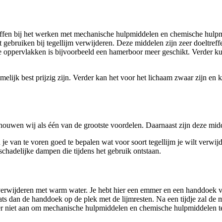
reffen bij het werken met mechanische hulpmiddelen en chemische hulp
ebruiken bij tegellijm verwijderen. Deze middelen zijn zeer doeltreffe
e oppervlakken is bijvoorbeeld een hamerboor meer geschikt. Verder ku
lijk best prijzig zijn. Verder kan het voor het lichaam zwaar zijn en ko
wen wij als één van de grootste voordelen. Daarnaast zijn deze middele
e van te voren goed te bepalen wat voor soort tegellijm je wilt verwij
chadelijke dampen die tijdens het gebruik ontstaan.
rwijderen met warm water. Je hebt hier een emmer en een handdoek voor
ts dan de handdoek op de plek met de lijmresten. Na een tijdje zal de
er niet aan om mechanische hulpmiddelen en chemische hulpmiddelen te 