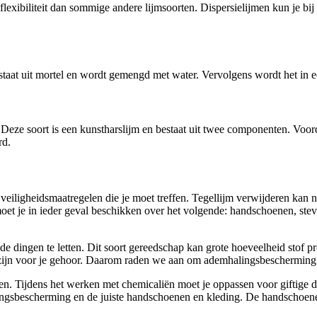
en flexibiliteit dan sommige andere lijmsoorten. Dispersielijmen kun j
staat uit mortel en wordt gemengd met water. Vervolgens wordt het in
en. Deze soort is een kunstharslijm en bestaat uit twee componenten. V
rd.
 veiligheidsmaatregelen die je moet treffen. Tegellijm verwijderen kan na
n moet je in ieder geval beschikken over het volgende: handschoenen, ste
e dingen te letten. Dit soort gereedschap kan grote hoeveelheid stof p
 zijn voor je gehoor. Daarom raden we aan om ademhalingsbeschermin
en. Tijdens het werken met chemicaliën moet je oppassen voor giftige
ingsbescherming en de juiste handschoenen en kleding. De handschoenen