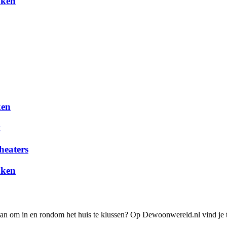
aken
ken
t
heaters
aken
lan om in en rondom het huis te klussen? Op Dewoonwereld.nl vind je t