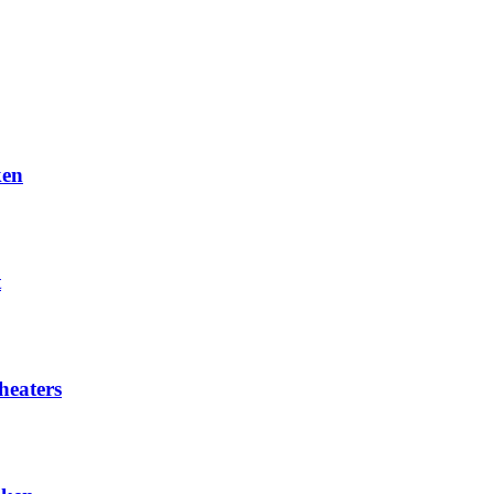
ken
t
heaters