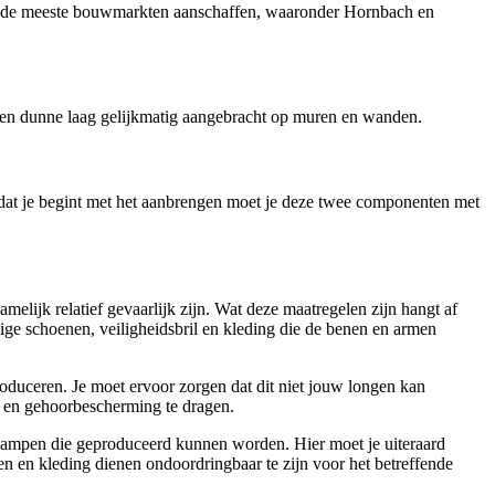
e bij de meeste bouwmarkten aanschaffen, waaronder Hornbach en
 een dunne laag gelijkmatig aangebracht op muren en wanden.
oordat je begint met het aanbrengen moet je deze twee componenten met
melijk relatief gevaarlijk zijn. Wat deze maatregelen zijn hangt af
vige schoenen, veiligheidsbril en kleding die de benen en armen
roduceren. Je moet ervoor zorgen dat dit niet jouw longen kan
g en gehoorbescherming te dragen.
 dampen die geproduceerd kunnen worden. Hier moet je uiteraard
 en kleding dienen ondoordringbaar te zijn voor het betreffende