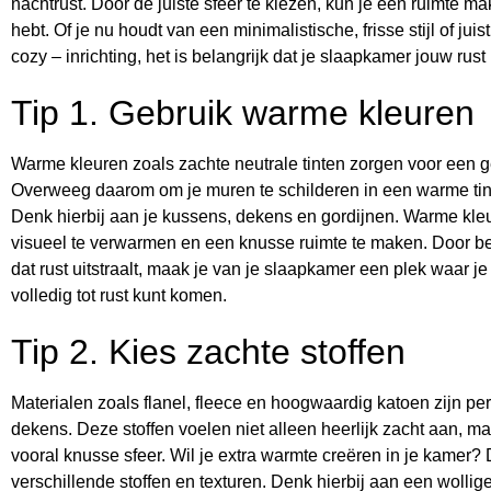
nachtrust. Door de juiste sfeer te kiezen, kun je een ruimte mak
hebt. Of je nu houdt van een minimalistische, frisse stijl of j
cozy – inrichting, het is belangrijk dat je slaapkamer jouw rust
Tip 1. Gebruik warme kleuren
Warme kleuren zoals zachte neutrale tinten zorgen voor een 
Overweeg daarom om je muren te schilderen in een warme tint
Denk hierbij aan je kussens, dekens en gordijnen. Warme kl
visueel te verwarmen en een knusse ruimte te maken. Door be
dat rust uitstraalt, maak je van je slaapkamer een plek waar 
volledig tot rust kunt komen.
Tip 2. Kies zachte stoffen
Materialen zoals flanel, fleece en hoogwaardig katoen zijn p
dekens. Deze stoffen voelen niet alleen heerlijk zacht aan, 
vooral knusse sfeer. Wil je extra warmte creëren in je kamer
verschillende stoffen en texturen. Denk hierbij aan een wollig