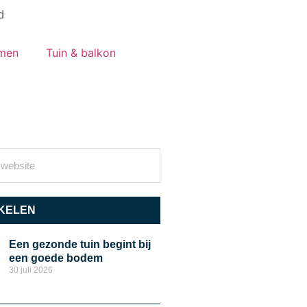
d
emen
Tuin & balkon
KELEN
Een gezonde tuin begint bij
een goede bodem
30 juli 2026