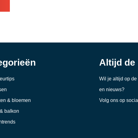
egorieën
Altijd de
ieurtips
Wil je altijd op d
sen
en nieuws?
ten & bloemen
Volg ons op soci
 & balkon
trends