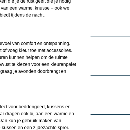
en die je de rust geeft die je nodig
uist van een warme, knusse – ook wel
 biedt tijdens de nacht.
gevoel van comfort en ontspanning.
 of voeg kleur toe met accessoires.
euren kunnen helpen om de ruimte
wust te kiezen voor een kleurenpalet
je graag je avonden doorbrengt en
erfect voor beddengoed, kussens en
maar dragen ook bij aan een warme en
? Dan kun je gebruik maken van
e kussen en een zijdezachte sprei.