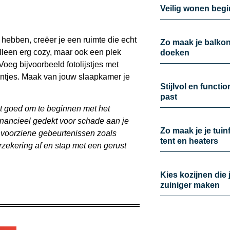
Veilig wonen begi
 hebben, creëer je een ruimte die echt
Zo maak je balkon 
alleen erg cozy, maar ook een plek
doeken
Voeg bijvoorbeeld fotolijstjes met
entjes. Maak van jouw slaapkamer je
Stijlvol en functi
past
t goed om te beginnen met het
inancieel gedekt voor schade aan je
Zo maak je je tui
onvoorziene gebeurtenissen zoals
tent en heaters
rzekering af en stap met een gerust
Kies kozijnen die 
zuiniger maken