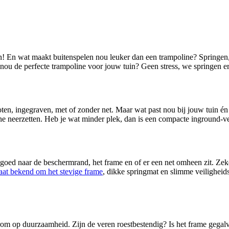
en! En wat maakt buitenspelen nou leuker dan een trampoline? Springen, s
 nou de perfecte trampoline voor jouw tuin? Geen stress, we springen e
oten, ingegraven, met of zonder net. Maar wat past nou bij jouw tuin én
e neerzetten. Heb je wat minder plek, dan is een compacte inground-ver
m goed naar de beschermrand, het frame en of er een net omheen zit. Zek
aat bekend om het stevige frame
, dikke springmat en slimme veiligheids
rom op duurzaamheid. Zijn de veren roestbestendig? Is het frame gegalva