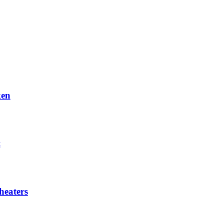
ken
t
heaters