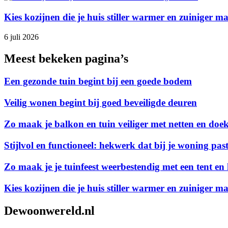
Kies kozijnen die je huis stiller warmer en zuiniger m
6 juli 2026
Meest bekeken pagina’s
Een gezonde tuin begint bij een goede bodem
Veilig wonen begint bij goed beveiligde deuren
Zo maak je balkon en tuin veiliger met netten en doe
Stijlvol en functioneel: hekwerk dat bij je woning pas
Zo maak je je tuinfeest weerbestendig met een tent en 
Kies kozijnen die je huis stiller warmer en zuiniger m
Dewoonwereld.nl