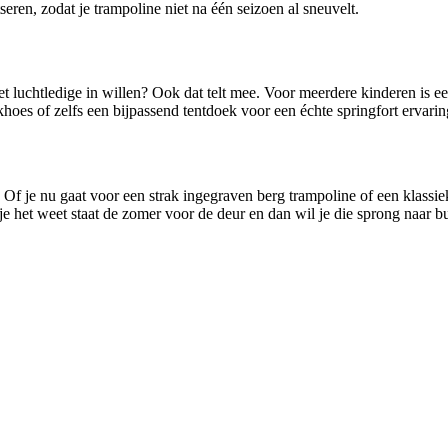
eren, zodat je trampoline niet na één seizoen al sneuvelt.
het luchtledige in willen? Ook dat telt mee. Voor meerdere kinderen is e
khoes of zelfs een bijpassend tentdoek voor een échte springfort ervarin
. Of je nu gaat voor een strak ingegraven berg trampoline of een klassiek
e het weet staat de zomer voor de deur en dan wil je die sprong naar b