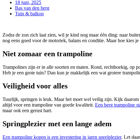
18 juni, 2025
Bas van den berg
Tuin & balkon
Zodra de zon zich laat zien, wil je kind nog maar één ding: naar buit
nog eens goed voor de motoriek, balans en conditie. Maar hoe kies je
Niet zomaar een trampoline
Trampolines zijn er in alle soorten en maten. Rond, rechthoekig, op p
Heb je een grote tuin? Dan kun je makkelijk een wat grotere trampolin
Veiligheid voor alles
Tuurlijk, springen is leuk. Maar het moet wel veilig zijn. Kijk daaro
altijd voor een trampoline van goede kwaliteit.
Een berg trampoline st
maar ook een gerust hart.
Springplezier met een lange adem
Een trampoline kopen is een investering in jaren speelplezier
. Let daa