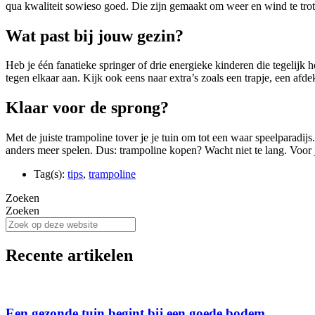
qua kwaliteit sowieso goed. Die zijn gemaakt om weer en wind te trots
Wat past bij jouw gezin?
Heb je één fanatieke springer of drie energieke kinderen die tegelijk 
tegen elkaar aan. Kijk ook eens naar extra’s zoals een trapje, een afde
Klaar voor de sprong?
Met de juiste trampoline tover je je tuin om tot een waar speelparadijs
anders meer spelen. Dus: trampoline kopen? Wacht niet te lang. Voor j
Tag(s):
tips
,
trampoline
Zoeken
Zoeken
Recente artikelen
Een gezonde tuin begint bij een goede bodem