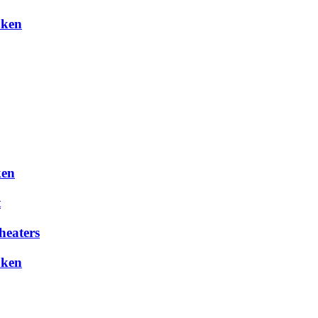
aken
ken
t
heaters
aken