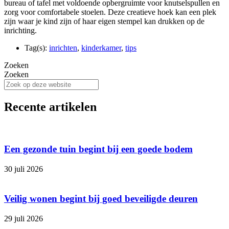
bureau of tafel met voldoende opbergruimte voor knutselspullen en
zorg voor comfortabele stoelen. Deze creatieve hoek kan een plek
zijn waar je kind zijn of haar eigen stempel kan drukken op de
inrichting.
Tag(s):
inrichten
,
kinderkamer
,
tips
Zoeken
Zoeken
Recente artikelen
Een gezonde tuin begint bij een goede bodem
30 juli 2026
Veilig wonen begint bij goed beveiligde deuren
29 juli 2026