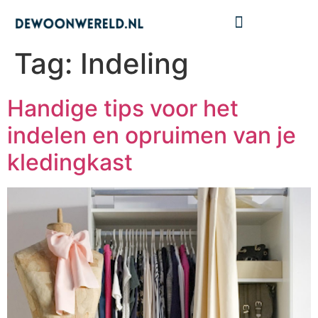
Tag:
Indeling
Handige tips voor het
indelen en opruimen van je
kledingkast