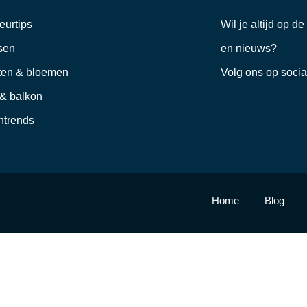
ieurtips
Wil je altijd op d
sen
en nieuws?
ten & bloemen
Volg ons op soci
 & balkon
trends
Home
Blog