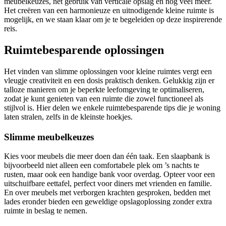
meubelkeuzes, het gebruik van verticale opslag en nog veel meer.
Het creëren van een harmonieuze en uitnodigende kleine ruimte is
mogelijk, en we staan klaar om je te begeleiden op deze inspirerende
reis.
Ruimtebesparende oplossingen
Het vinden van slimme oplossingen voor kleine ruimtes vergt een
vleugje creativiteit en een dosis praktisch denken. Gelukkig zijn er
talloze manieren om je beperkte leefomgeving te optimaliseren,
zodat je kunt genieten van een ruimte die zowel functioneel als
stijlvol is. Hier delen we enkele ruimtebesparende tips die je woning
laten stralen, zelfs in de kleinste hoekjes.
Slimme meubelkeuzes
Kies voor meubels die meer doen dan één taak. Een slaapbank is
bijvoorbeeld niet alleen een comfortabele plek om ’s nachts te
rusten, maar ook een handige bank voor overdag. Opteer voor een
uitschuifbare eettafel, perfect voor diners met vrienden en familie.
En over meubels met verborgen krachten gesproken, bedden met
lades eronder bieden een geweldige opslagoplossing zonder extra
ruimte in beslag te nemen.