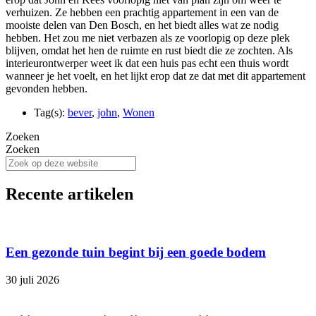
verhuizen. Ze hebben een prachtig appartement in een van de
mooiste delen van Den Bosch, en het biedt alles wat ze nodig
hebben. Het zou me niet verbazen als ze voorlopig op deze plek
blijven, omdat het hen de ruimte en rust biedt die ze zochten. Als
interieurontwerper weet ik dat een huis pas echt een thuis wordt
wanneer je het voelt, en het lijkt erop dat ze dat met dit appartement
gevonden hebben.
Tag(s):
bever
,
john
,
Wonen
Zoeken
Zoeken
Recente artikelen
Een gezonde tuin begint bij een goede bodem
30 juli 2026