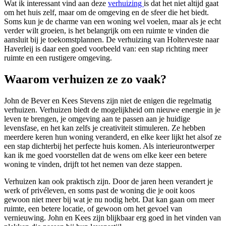
Wat ik interessant vind aan deze
verhuizing
is dat het niet altijd gaat
om het huis zelf, maar om de omgeving en de sfeer die het biedt.
Soms kun je de charme van een woning wel voelen, maar als je echt
verder wilt groeien, is het belangrijk om een ruimte te vinden die
aansluit bij je toekomstplannen. De verhuizing van Holterveste naar
Haverleij is daar een goed voorbeeld van: een stap richting meer
ruimte en een rustigere omgeving.
Waarom verhuizen ze zo vaak?
John de Bever en Kees Stevens zijn niet de enigen die regelmatig
verhuizen. Verhuizen biedt de mogelijkheid om nieuwe energie in je
leven te brengen, je omgeving aan te passen aan je huidige
levensfase, en het kan zelfs je creativiteit stimuleren. Ze hebben
meerdere keren hun woning veranderd, en elke keer lijkt het alsof ze
een stap dichterbij het perfecte huis komen. Als interieurontwerper
kan ik me goed voorstellen dat de wens om elke keer een betere
woning te vinden, drijft tot het nemen van deze stappen.
Verhuizen kan ook praktisch zijn. Door de jaren heen verandert je
werk of privéleven, en soms past de woning die je ooit koos
gewoon niet meer bij wat je nu nodig hebt. Dat kan gaan om meer
ruimte, een betere locatie, of gewoon om het gevoel van
vernieuwing. John en Kees zijn blijkbaar erg goed in het vinden van