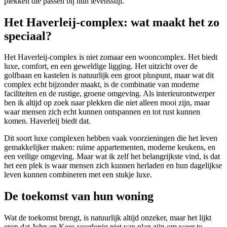
plekken die passen bij hun levensstijl.
Het Haverleij-complex: wat maakt het zo
speciaal?
Het Haverleij-complex is niet zomaar een wooncomplex. Het biedt
luxe, comfort, en een geweldige ligging. Het uitzicht over de
golfbaan en kastelen is natuurlijk een groot pluspunt, maar wat dit
complex echt bijzonder maakt, is de combinatie van moderne
faciliteiten en de rustige, groene omgeving. Als interieurontwerper
ben ik altijd op zoek naar plekken die niet alleen mooi zijn, maar
waar mensen zich echt kunnen ontspannen en tot rust kunnen
komen. Haverleij biedt dat.
Dit soort luxe complexen hebben vaak voorzieningen die het leven
gemakkelijker maken: ruime appartementen, moderne keukens, en
een veilige omgeving. Maar wat ik zelf het belangrijkste vind, is dat
het een plek is waar mensen zich kunnen herladen en hun dagelijkse
leven kunnen combineren met een stukje luxe.
De toekomst van hun woning
Wat de toekomst brengt, is natuurlijk altijd onzeker, maar het lijkt
erop dat John en Kees voorlopig niet van plan zijn om weer te