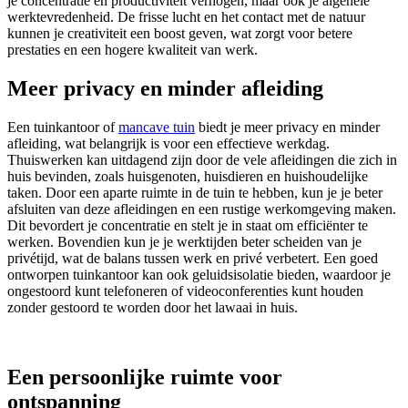
je concentratie en productiviteit verhogen, maar ook je algehele
werktevredenheid. De frisse lucht en het contact met de natuur
kunnen je creativiteit een boost geven, wat zorgt voor betere
prestaties en een hogere kwaliteit van werk.
Meer privacy en minder afleiding
Een tuinkantoor of
mancave tuin
biedt je meer privacy en minder
afleiding, wat belangrijk is voor een effectieve werkdag.
Thuiswerken kan uitdagend zijn door de vele afleidingen die zich in
huis bevinden, zoals huisgenoten, huisdieren en huishoudelijke
taken. Door een aparte ruimte in de tuin te hebben, kun je je beter
afsluiten van deze afleidingen en een rustige werkomgeving maken.
Dit bevordert je concentratie en stelt je in staat om efficiënter te
werken. Bovendien kun je je werktijden beter scheiden van je
privétijd, wat de balans tussen werk en privé verbetert. Een goed
ontworpen tuinkantoor kan ook geluidsisolatie bieden, waardoor je
ongestoord kunt telefoneren of videoconferenties kunt houden
zonder gestoord te worden door het lawaai in huis.
Een persoonlijke ruimte voor
ontspanning