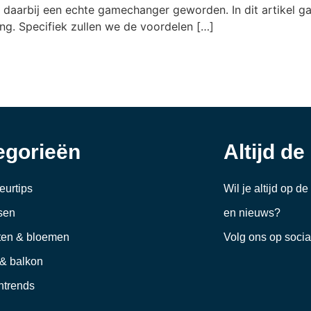
is daarbij een echte gamechanger geworden. In dit artikel 
ing. Specifiek zullen we de voordelen […]
egorieën
Altijd de
ieurtips
Wil je altijd op d
sen
en nieuws?
ten & bloemen
Volg ons op soci
 & balkon
trends