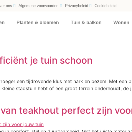
ver ons
Algemene voorwaarden
Privacybeleid
Cookiebeleid
en
Planten & bloemen
Tuin & balkon
Wonen
ficiënt je tuin schoon
roeger een tijdrovende klus met hark en bezem. Met een bl
en kleine stadstuin hebt of een groot terrein onderhoudt, de
an teakhout perfect zijn voor
 in comfort, stijl en duurzaamheid. Met het juiste materiaal