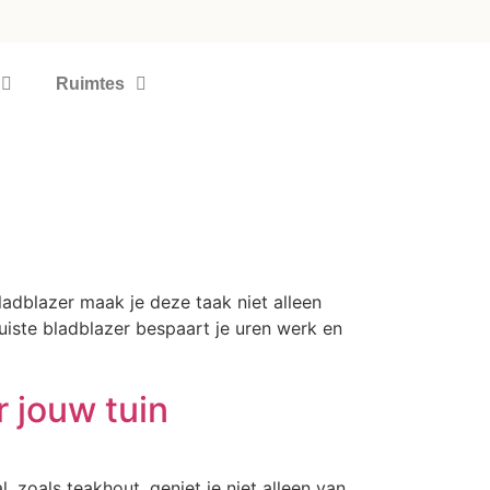
Ruimtes
adblazer maak je deze taak niet alleen
 juiste bladblazer bespaart je uren werk en
 jouw tuin
, zoals teakhout, geniet je niet alleen van