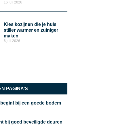
16 juli 2026
Kies kozijnen die je huis
stiller warmer en zuiniger
maken
6 juli 2026
N PAGINA’S
 begint bij een goede bodem
nt bij goed beveiligde deuren