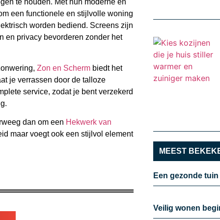
tegen te houden. Met hun moderne en
m een functionele en stijlvolle woning
lektrisch worden bediend. Screens zijn
ren en privacy bevorderen zonder het
 zonwering,
Zon en Scherm
biedt het
t je verrassen door de talloze
lete service, zodat je bent verzekerd
ng.
Overweeg dan om een
Hekwerk van
gheid maar voegt ook een stijlvol element
MEEST BEKEKE
Een gezonde tuin
Veilig wonen begi