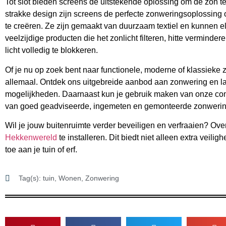
Tot slot bieden screens de uitstekende oplossing om de zon 
strakke design zijn screens de perfecte zonweringsoplossing o
te creëren. Ze zijn gemaakt van duurzaam textiel en kunnen e
veelzijdige producten die het zonlicht filteren, hitte verminde
licht volledig te blokkeren.
Of je nu op zoek bent naar functionele, moderne of klassieke
allemaal. Ontdek ons uitgebreide aanbod aan zonwering en laa
mogelijkheden. Daarnaast kun je gebruik maken van onze comp
van goed geadviseerde, ingemeten en gemonteerde zonweri
Wil je jouw buitenruimte verder beveiligen en verfraaien? 
Hekkenwereld
te installeren. Dit biedt niet alleen extra veili
toe aan je tuin of erf.
Tag(s):
tuin
,
Wonen
,
Zonwering