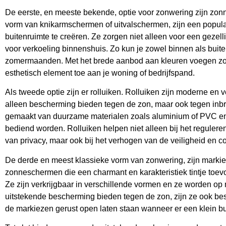
De eerste, en meeste bekende, optie voor zonwering zijn z
vorm van knikarmschermen of uitvalschermen, zijn een popul
buitenruimte te creëren. Ze zorgen niet alleen voor een gezel
voor verkoeling binnenshuis. Zo kun je zowel binnen als buit
zomermaanden. Met het brede aanbod aan kleuren voegen z
esthetisch element toe aan je woning of bedrijfspand.
Als tweede optie zijn er rolluiken. Rolluiken zijn moderne en 
alleen bescherming bieden tegen de zon, maar ook tegen inbra
gemaakt van duurzame materialen zoals aluminium of PVC en
bediend worden. Rolluiken helpen niet alleen bij het reguler
van privacy, maar ook bij het verhogen van de veiligheid en co
De derde en meest klassieke vorm van zonwering, zijn markie
zonneschermen die een charmant en karakteristiek tintje toe
Ze zijn verkrijgbaar in verschillende vormen en ze worden o
uitstekende bescherming bieden tegen de zon, zijn ze ook be
de markiezen gerust open laten staan wanneer er een klein bu