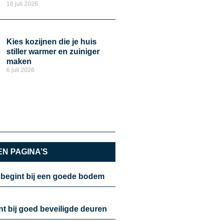
16 juli 2026
Kies kozijnen die je huis
stiller warmer en zuiniger
maken
6 juli 2026
N PAGINA’S
 begint bij een goede bodem
nt bij goed beveiligde deuren