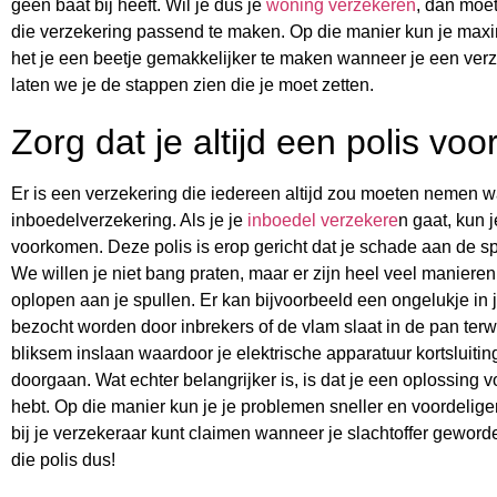
geen baat bij heeft. Wil je dus je
woning verzekeren
, dan moet
die verzekering passend te maken. Op die manier kun je maxim
het je een beetje gemakkelijker te maken wanneer je een verzek
laten we je de stappen zien die je moet zetten.
Zorg dat je altijd een polis vo
Er is een verzekering die iedereen altijd zou moeten nemen w
inboedelverzekering. Als je je
inboedel verzekere
n gaat, kun 
voorkomen. Deze polis is erop gericht dat je schade aan de spu
We willen je niet bang praten, maar er zijn heel veel manier
oplopen aan je spullen. Er kan bijvoorbeeld een ongelukje in 
bezocht worden door inbrekers of de vlam slaat in de pan terw
bliksem inslaan waardoor je elektrische apparatuur kortsluit
doorgaan. Wat echter belangrijker is, is dat je een oplossing
hebt. Op die manier kun je je problemen sneller en voordeliger
bij je verzekeraar kunt claimen wanneer je slachtoffer gewor
die polis dus!