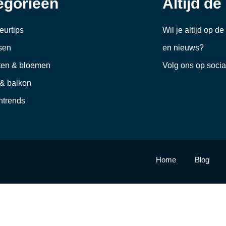
egorieën
Altijd de
ieurtips
Wil je altijd op d
sen
en nieuws?
ten & bloemen
Volg ons op soci
 & balkon
trends
Home
Blog