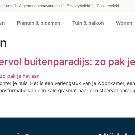
ver ons
Algemene voorwaarden
Privacybeleid
Cookiebeleid
en
Planten & bloemen
Tuin & balkon
Wonen
en
ervol buitenparadijs: zo pak j
chter je huis. Het is een verlengstuk van je woonkamer, ee
transformatie van een kale grasmat naar een sfeervol parad