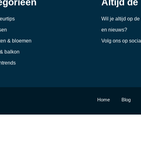
egorieën
Altijd de
ieurtips
Wil je altijd op d
sen
en nieuws?
ten & bloemen
Volg ons op soci
 & balkon
trends
Home
Blog