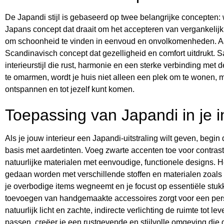
De Japandi stijl is gebaseerd op twee belangrijke concepten:
Japans concept dat draait om het accepteren van vergankelijkhe
om schoonheid te vinden in eenvoud en onvolkomenheden. Aa
Scandinavisch concept dat gezelligheid en comfort uitdrukt. 
interieurstijl die rust, harmonie en een sterke verbinding met 
te omarmen, wordt je huis niet alleen een plek om te wonen, m
ontspannen en tot jezelf kunt komen.
Toepassing van Japandi in je i
Als je jouw interieur een Japandi-uitstraling wilt geven, begi
basis met aardetinten. Voeg zwarte accenten toe voor contrast
natuurlijke materialen met eenvoudige, functionele designs. 
gedaan worden met verschillende stoffen en materialen zoals h
je overbodige items wegneemt en je focust op essentiële stuk
toevoegen van handgemaakte accessoires zorgt voor een perso
natuurlijk licht en zachte, indirecte verlichting de ruimte tot l
passen, creëer je een rustgevende en stijlvolle omgeving die 