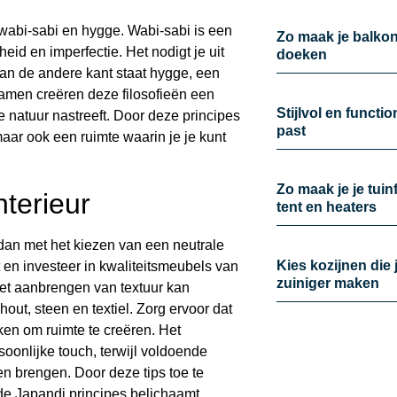
 wabi-sabi en hygge. Wabi-sabi is een
Zo maak je balkon 
id en imperfectie. Het nodigt je uit
doeken
n de andere kant staat hygge, een
Samen creëren deze filosofieën een
Stijlvol en functi
de natuur nastreeft. Door deze principes
past
aar ook een ruimte waarin je je kunt
Zo maak je je tui
nterieur
tent en heaters
n dan met het kiezen van een neutrale
Kies kozijnen die 
 en investeer in kwaliteitsmeubels van
zuiniger maken
Het aanbrengen van textuur kan
out, steen en textiel. Zorg ervoor dat
ken om ruimte te creëren. Het
onlijke touch, terwijl voldoende
even brengen. Door deze tips toe te
de Japandi principes belichaamt.