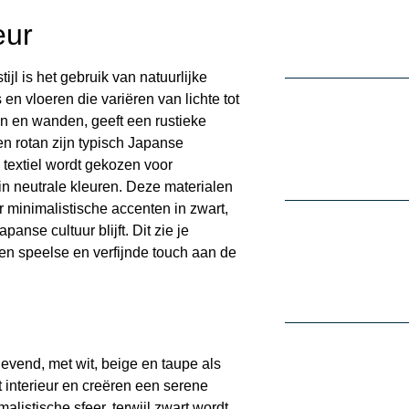
eur
jl is het gebruik van natuurlijke
 en vloeren die variëren van lichte tot
en en wanden, geeft een rustieke
en rotan zijn typisch Japanse
 textiel wordt gekozen voor
 in neutrale kleuren. Deze materialen
r minimalistische accenten in zwart,
anse cultuur blijft. Dit zie je
een speelse en verfijnde touch aan de
evend, met wit, beige en taupe als
t interieur en creëren een serene
malistische sfeer, terwijl zwart wordt