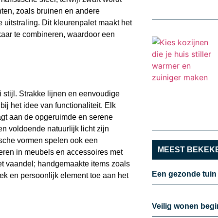
inten, zoals bruinen en andere
uitstraling. Dit kleurenpalet maakt het
lkaar te combineren, waardoor een
stijl. Strakke lijnen en eenvoudige
ij het idee van functionaliteit. Elk
aagt aan de opgeruimde en serene
 voldoende natuurlijk licht zijn
nische vormen spelen ook een
MEEST BEKEKE
teren in meubels en accessoires met
 het vaandel; handgemaakte items zoals
Een gezonde tuin
ek en persoonlijk element toe aan het
Veilig wonen begi