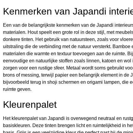
Kenmerken van Japandi interi
Een van de belangrijkste kenmerken van de Japandi interieursti
materialen. Hout speelt een grote rol in deze stijl, met meubels
donkere tinten. Het gebruik van natuursteen, zoals voor vloer
uitstraling die de verbinding met de natuur versterkt. Bamboe 
materialen die warmte en textuur toevoegen aan de ruimte. Bij
eenvoudige en natuurlijke stoffen zoals linnen, katoen en wol
zorgen voor een rustige sfeer. Metaal wordt soms gebruikt voo
brons of messing, terwijl papier een belangrijk element in de Jap
bijvoorbeeld terug in shoji schermen en origami lampen, die 
ruimte geven.
Kleurenpalet
Het kleurenpalet van Japandi is overwegend neutraal en rustg
basiskleuren. Deze tinten brengen licht en ruimtelijkheid in he
basis. Grijs is een veelzijdige kleur die perfect past bij de mini