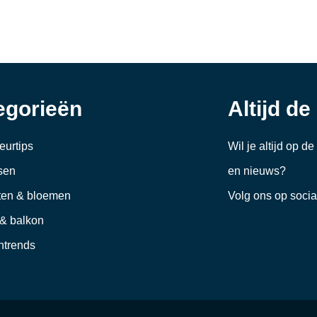
egorieën
Altijd de
ieurtips
Wil je altijd op d
sen
en nieuws?
ten & bloemen
Volg ons op soci
 & balkon
trends