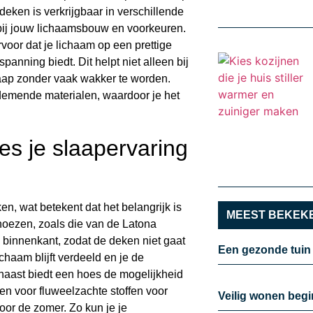
eken is verkrijgbaar in verschillende
t bij jouw lichaamsbouw en voorkeuren.
voor dat je lichaam op een prettige
anning biedt. Dit helpt niet alleen bij
laap zonder vaak wakker te worden.
emende materialen, waardoor je het
s je slaapervaring
, wat betekent dat het belangrijk is
MEEST BEKEKE
 hoezen, zoals die van de Latona
 binnenkant, zodat de deken niet gaat
Een gezonde tuin
ichaam blijft verdeeld en je de
rnaast biedt een hoes de mogelijkheid
zen voor fluweelzachte stoffen voor
Veilig wonen begi
voor de zomer. Zo kun je je