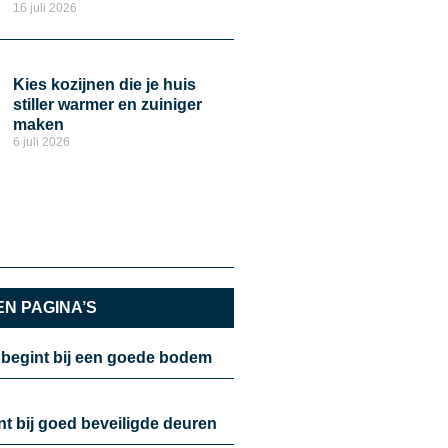
16 juli 2026
Kies kozijnen die je huis
stiller warmer en zuiniger
maken
6 juli 2026
N PAGINA’S
 begint bij een goede bodem
nt bij goed beveiligde deuren