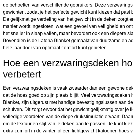
de behoeften van verschillende gebruikers. Deze verzwaringsd
gewichten, zodat je het perfecte gewicht kunt kiezen dat pas
De gelijkmatige verdeling van het gewicht in de deken zorgt er
manier wordt ingesloten, wat een gevoel van veiligheid en ontsp
het sneller in slaap vallen, maar bevordert ook een diepere s
Bovendien is de Latona Blanket gemaakt van duurzame en ad
hele jaar door van optimaal comfort kunt genieten.
Hoe een verzwaringsdeken hoe
verbetert
Een verzwaringsdeken is vaak zwaarder dan een gewone deken
dat de hoes goed op zijn plaats blijft. Veel verzwaringsdeken
Blanket, zijn uitgerust met handige bevestigingslussen aan de
schuiven. Dit zorgt ervoor dat het gewicht gelijkmatig over je l
volledige voordelen van de diepe drukstimulatie ervaart. Daa
om de textuur en stijl van je deken aan te passen. Je kunt kie
extra comfort in de winter, of een lichtgewicht katoenen hoes 