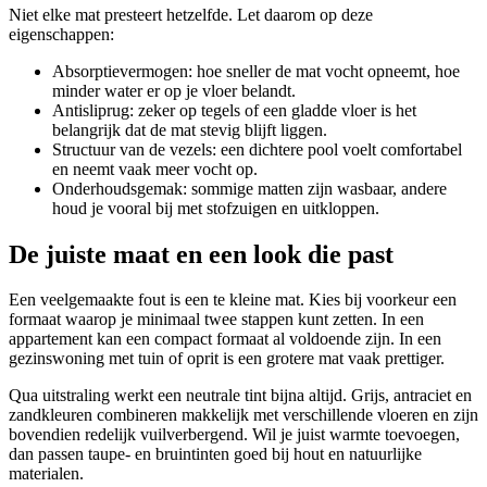
Niet elke mat presteert hetzelfde. Let daarom op deze
eigenschappen:
Absorptievermogen: hoe sneller de mat vocht opneemt, hoe
minder water er op je vloer belandt.
Antisliprug: zeker op tegels of een gladde vloer is het
belangrijk dat de mat stevig blijft liggen.
Structuur van de vezels: een dichtere pool voelt comfortabel
en neemt vaak meer vocht op.
Onderhoudsgemak: sommige matten zijn wasbaar, andere
houd je vooral bij met stofzuigen en uitkloppen.
De juiste maat en een look die past
Een veelgemaakte fout is een te kleine mat. Kies bij voorkeur een
formaat waarop je minimaal twee stappen kunt zetten. In een
appartement kan een compact formaat al voldoende zijn. In een
gezinswoning met tuin of oprit is een grotere mat vaak prettiger.
Qua uitstraling werkt een neutrale tint bijna altijd. Grijs, antraciet en
zandkleuren combineren makkelijk met verschillende vloeren en zijn
bovendien redelijk vuilverbergend. Wil je juist warmte toevoegen,
dan passen taupe- en bruintinten goed bij hout en natuurlijke
materialen.