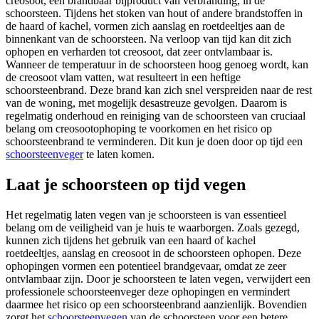
creosoot, een brandbaar bijproduct van verbranding, in de
schoorsteen. Tijdens het stoken van hout of andere brandstoffen in
de haard of kachel, vormen zich aanslag en roetdeeltjes aan de
binnenkant van de schoorsteen. Na verloop van tijd kan dit zich
ophopen en verharden tot creosoot, dat zeer ontvlambaar is.
Wanneer de temperatuur in de schoorsteen hoog genoeg wordt, kan
de creosoot vlam vatten, wat resulteert in een heftige
schoorsteenbrand. Deze brand kan zich snel verspreiden naar de rest
van de woning, met mogelijk desastreuze gevolgen. Daarom is
regelmatig onderhoud en reiniging van de schoorsteen van cruciaal
belang om creosootophoping te voorkomen en het risico op
schoorsteenbrand te verminderen. Dit kun je doen door op tijd een
schoorsteenveger
te laten komen.
Laat je schoorsteen op tijd vegen
Het regelmatig laten vegen van je schoorsteen is van essentieel
belang om de veiligheid van je huis te waarborgen. Zoals gezegd,
kunnen zich tijdens het gebruik van een haard of kachel
roetdeeltjes, aanslag en creosoot in de schoorsteen ophopen. Deze
ophopingen vormen een potentieel brandgevaar, omdat ze zeer
ontvlambaar zijn. Door je schoorsteen te laten vegen, verwijdert een
professionele schoorsteenveger deze ophopingen en vermindert
daarmee het risico op een schoorsteenbrand aanzienlijk. Bovendien
zorgt het
schoorsteenvegen
van de schoorsteen voor een betere