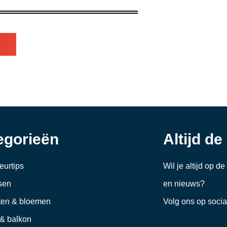
egorieën
Altijd de
ieurtips
Wil je altijd op d
sen
en nieuws?
ten & bloemen
Volg ons op soci
 & balkon