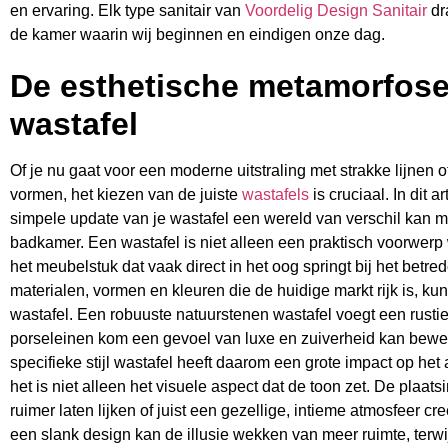
en ervaring. Elk type sanitair van
Voordelig Design Sanitair
dra
de kamer waarin wij beginnen en eindigen onze dag.
De esthetische metamorfose
wastafel
Of je nu gaat voor een moderne uitstraling met strakke lijnen o
vormen, het kiezen van de juiste
wastafels
is cruciaal. In dit 
simpele update van je wastafel een wereld van verschil kan 
badkamer. Een wastafel is niet alleen een praktisch voorwer
het meubelstuk dat vaak direct in het oog springt bij het bet
materialen, vormen en kleuren die de huidige markt rijk is, k
wastafel. Een robuuste natuurstenen wastafel voegt een rustie
porseleinen kom een gevoel van luxe en zuiverheid kan bewer
specifieke stijl wastafel heeft daarom een grote impact op het
het is niet alleen het visuele aspect dat de toon zet. De plaa
ruimer laten lijken of juist een gezellige, intieme atmosfeer c
een slank design kan de illusie wekken van meer ruimte, terw