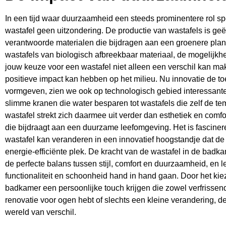
In een tijd waar duurzaamheid een steeds prominentere rol spe
wastafel geen uitzondering. De productie van wastafels is ge
verantwoorde materialen die bijdragen aan een groenere plan
wastafels van biologisch afbreekbaar materiaal, de mogelijkhe
jouw keuze voor een wastafel niet alleen een verschil kan m
positieve impact kan hebben op het milieu. Nu innovatie de t
vormgeven, zien we ook op technologisch gebied interessante
slimme kranen die water besparen tot wastafels die zelf de te
wastafel strekt zich daarmee uit verder dan esthetiek en comf
die bijdraagt aan een duurzame leefomgeving. Het is fascinere
wastafel kan veranderen in een innovatief hoogstandje dat d
energie-efficiënte plek. De kracht van de wastafel in de badkam
de perfecte balans tussen stijl, comfort en duurzaamheid, en le
functionaliteit en schoonheid hand in hand gaan. Door het kiez
badkamer een persoonlijke touch krijgen die zowel verfrissend 
renovatie voor ogen hebt of slechts een kleine verandering, d
wereld van verschil.