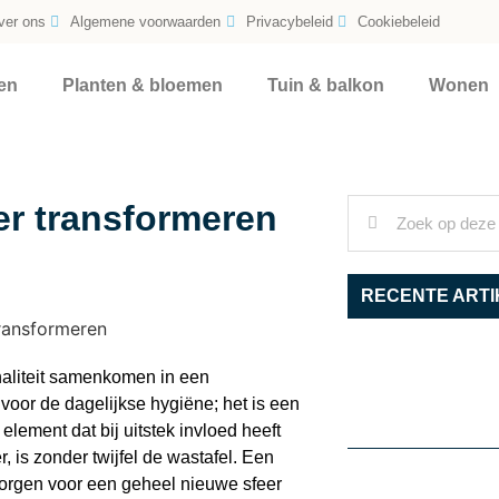
ver ons
Algemene voorwaarden
Privacybeleid
Cookiebeleid
en
Planten & bloemen
Tuin & balkon
Wonen
r transformeren
RECENTE ARTI
onaliteit samenkomen in een
oor de dagelijkse hygiëne; het is een
lement dat bij uitstek invloed heeft
 is zonder twijfel de wastafel. Een
zorgen voor een geheel nieuwe sfeer