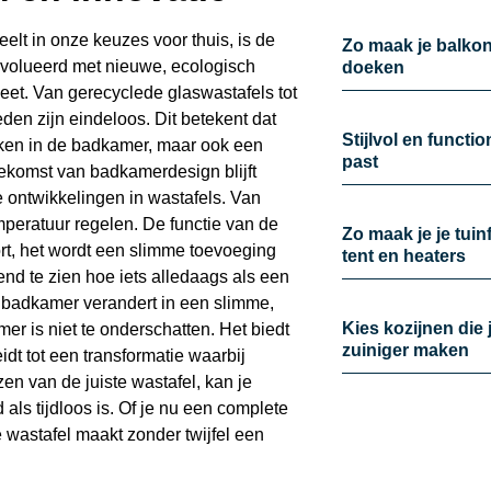
elt in onze keuzes voor thuis, is de
Zo maak je balkon 
ëvolueerd met nieuwe, ecologisch
doeken
eet. Van gerecyclede glaswastafels tot
den zijn eindeloos. Dit betekent dat
Stijlvol en functi
aken in de badkamer, maar ook een
past
oekomst van badkamerdesign blijft
 ontwikkelingen in wastafels. Van
mperatuur regelen. De functie van de
Zo maak je je tui
ort, het wordt een slimme toevoeging
tent en heaters
nd te zien hoe iets alledaags als een
e badkamer verandert in een slimme,
Kies kozijnen die 
er is niet te onderschatten. Het biedt
zuiniger maken
idt tot een transformatie waarbij
en van de juiste wastafel, kan je
als tijdloos is. Of je nu een complete
e wastafel maakt zonder twijfel een