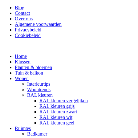
Ga
Blog
naar
Contact
de
Over ons
inhoud
Algemene voorwaarden
Privacybeleid
Cookiebeleid
Home
Klussen
Planten & bloemen
Tuin & balkon
Wonen
Interieurtips
Woontrends
RAL kleuren
RAL kleuren vergelijken
RAL kleuren grijs
RAL kleuren zwart
RAL kleuren wit
RAL kleuren geel
Ruimtes
Badkamer