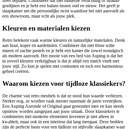
sfeer bepalen. Combineer dat met moderne verlichting of strakke
gordijnen en je hebt een balans tussen oud en nieuw. Het geeft je
slaapkamer net die persoonlijke twist waardoor het niet aanvoelt als
een showroom, maar echt als jouw plek.
Kleuren en materialen kiezen
Retro betekent vaak warme kleuren en natuurlijke materialen. Denk
aan hout, koper en aardetinten. Combineer dat met frisse witte
muren of zachte pastels en je hebt een kamer die zowel nostalgisch
als modern aanvoelt. Het mooie van een bed van Auping is dat het
in zoveel kleuren verkrijgbaar is dat je altijd een match vindt met
jouw stijl. Zo kun je spelen met contrasten en toch een harmonieus
geheel creëren.
Waarom kiezen voor tijdloze klassiekers?
De charme van retro meubels is dat ze nooit hun waarde verliezen.
Sterker nog, ze worden vaak mooier naarmate de jaren verstrijken.
Een Auping Auronde of Original gaat generaties mee en kan steeds
opnieuw worden aangepast aan jouw smaak. Door klassiekers te
combineren met moderne elementen investeer je niet alleen in
kwaliteit, maar ook in een interieur dat lang meegaat. Deze bedden
zijn de perfecte basis voor een tijdloze en stijlvolle slaapkamer waar